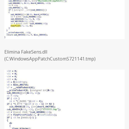
Elimina FakeSens.dll
(C:WindowsAppPatchCustomS721141.tmp)