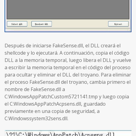
Después de iniciarse FakeSense.dll, el DLL creará el
shellcode y lo ejecutará. A continuación, copia el código
DLL a la memoria temporal, luego libera el DLL y vuelve
a escribir la memoria temporal en el código del proceso
para ocultar y eliminar el DLL del troyano. Para eliminar
el proceso FakeSense.dll del troyano, cambia primero el
nombre de FakeSense.dll a
C:WindowsAppPatchCustomS721141.tmp y luego copia
el C:WindowsAppPatchAcpsens.dll, guardado
previamente en una copia de seguridad, a
C:Windowssystem32sens.dll.