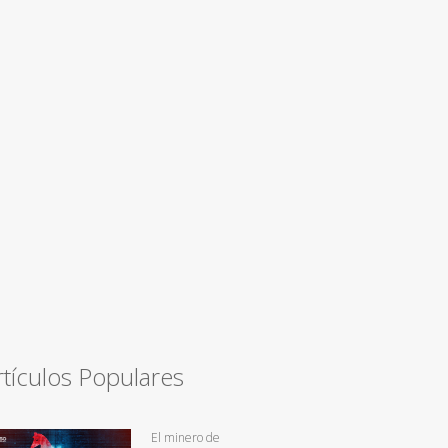
rtículos Populares
El minero de