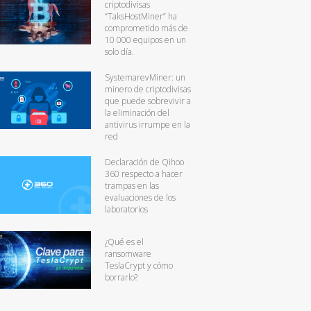
criptodivisas
“TaksHostMiner” ha
comprometido más de
10 000 equipos en un
solo día.
SystemarevMiner: un
minero de criptodivisas
que puede sobrevivir a
la eliminación del
antivirus irrumpe en la
red
Declaración de Qihoo
360 respecto a hacer
trampas en las
evaluaciones de los
laboratorios
¿Qué es el
ransomware
TeslaCrypt y cómo
borrarlo?