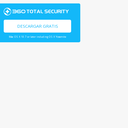
DESCARGAR GRATIS
Mac OS X 10.7 or later including OS X Yosemite