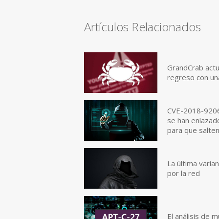
Artículos Relacionados
GrandCrab actu
regreso con u
CVE-2018-9206
se han enlazado
para que salten
La última vari
por la red
El análisis de 