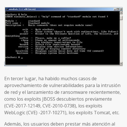
En tercer lugar, ha habido muchos casos de
aprovechamiento de vulnerabilidades para la intrusión
de red y el lanzamiento de ransomware recientemente,
como los exploits JBOSS descubiertos previamente
(CVE-2017-12149, CVE-2010-0738), los exploits
WebLogic (CVE) -2017-10271), los exploits Tomcat, etc.
Además, los usuarios deben prestar más atención al