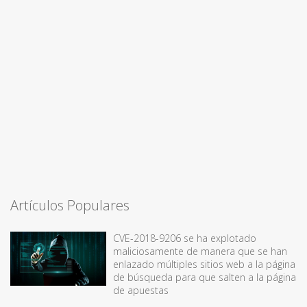
Artículos Populares
CVE-2018-9206 se ha explotado
maliciosamente de manera que se han
enlazado múltiples sitios web a la página
de búsqueda para que salten a la página
de apuestas