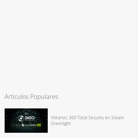
Artículos Populares
Vótanos 360 Total Security en Steam
Greenlight