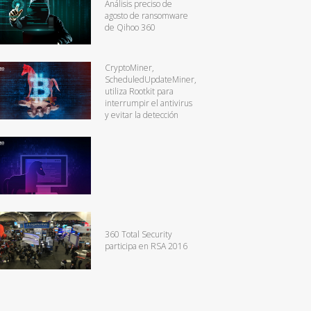
Análisis preciso de
agosto de ransomware
de Qihoo 360
CryptoMiner,
ScheduledUpdateMiner,
utiliza Rootkit para
interrumpir el antivirus
y evitar la detección
360 Total Security
participa en RSA 2016