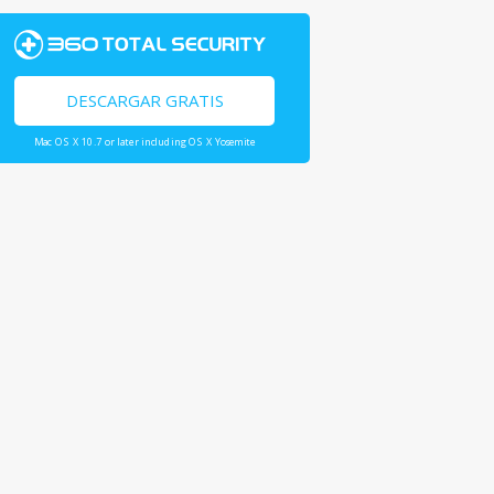
DESCARGAR GRATIS
Mac OS X 10.7 or later including OS X Yosemite