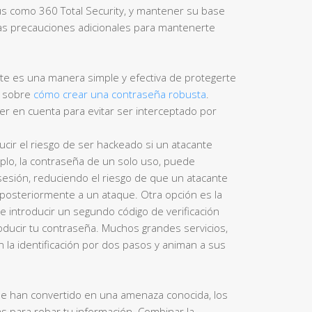
us como 360 Total Security, y mantener su base
as precauciones adicionales para mantenerte
e es una manera simple y efectiva de protegerte
s sobre
cómo crear una contraseña robusta
.
ner en cuenta para evitar ser interceptado por
cir el riesgo de ser hackeado si un atacante
lo, la contraseña de un solo uso, puede
 sesión, reduciendo el riesgo de que un atacante
 posteriormente a un ataque. Otra opción es la
e introducir un segundo código de verificación
oducir tu contraseña. Muchos grandes servicios,
 la identificación por dos pasos y animan a sus
 se han convertido en una amenaza conocida, los
s para robar tu información. Combinar la