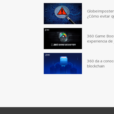
GlobeImposter 
¿Cómo evitar q
360 Game Boost
experiencia de
360 da a conoce
blockchain