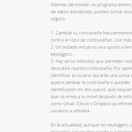
Además de instalar un programa antivir
de datos actualizada, puedes tomar est
seguro:
1. Cambiar tu contraseña frecuentement
contra el robo de contraseñas. Lee má
2. Un teclado virtual es una opción a te
keyloggers.
3. Hay otros métodos que permiten redu
descubre nuestra contraseña. Por ejemp
identificar al usuario durante una única
quiera cambiar la contraseña o acceder
identificación en dos pasos, que requier
que se envía a tu móvil después de intr
como Gmail, iCloud o Dropbox ya ofrecen
usuarios a utilizarla.
En la actualidad, aunque los keyloggers
atacantes siguen depurando sus técnica