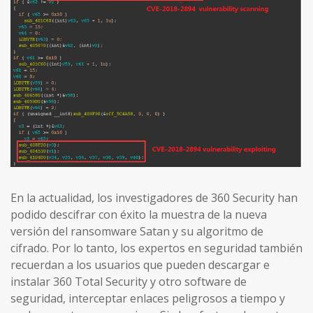
En la actualidad, los investigadores de 360 Security han
podido descifrar con éxito la muestra de la nueva
versión del ransomware Satan y su algoritmo de
cifrado. Por lo tanto, los expertos en seguridad también
recuerdan a los usuarios que pueden descargar e
instalar 360 Total Security y otro software de
seguridad, interceptar enlaces peligrosos a tiempo y