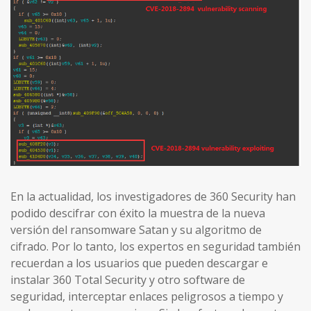
En la actualidad, los investigadores de 360 Security han
podido descifrar con éxito la muestra de la nueva
versión del ransomware Satan y su algoritmo de
cifrado. Por lo tanto, los expertos en seguridad también
recuerdan a los usuarios que pueden descargar e
instalar 360 Total Security y otro software de
seguridad, interceptar enlaces peligrosos a tiempo y