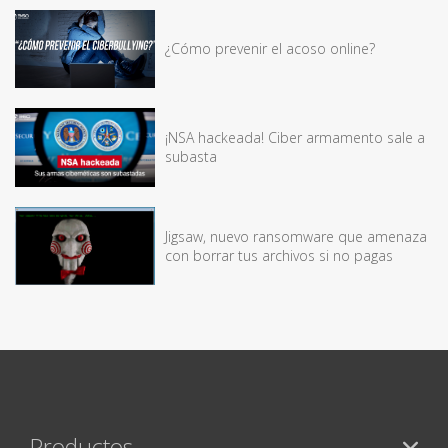
¿Cómo prevenir el acoso online?
¡NSA hackeada! Ciber armamento sale a
subasta
Jigsaw, nuevo ransomware que amenaza
con borrar tus archivos si no pagas
Productos