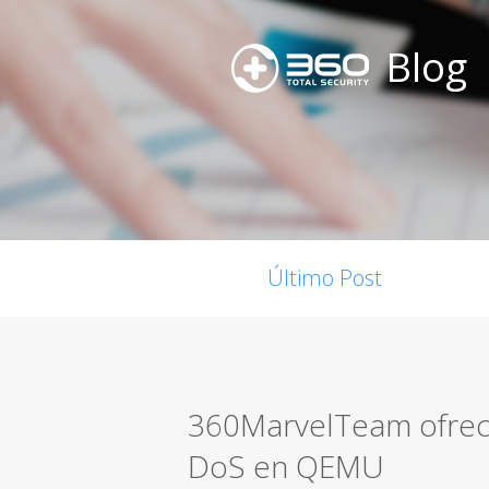
Blog
Último Post
360MarvelTeam ofrece
DoS en QEMU