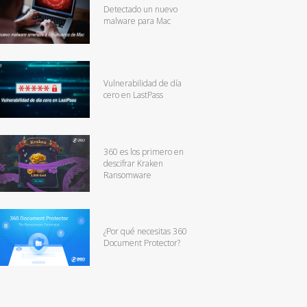
Detectado un nuevo
malware para Mac
Vulnerabilidad de día
cero en LastPass
360 es los primero en
descifrar Kraken
Ransomware
¿Por qué necesitas 360
Document Protector?