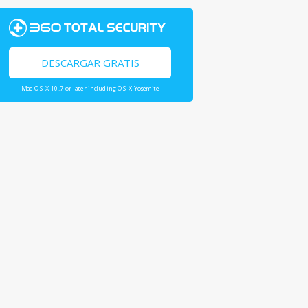
DESCARGAR GRATIS
Mac OS X 10.7 or later including OS X Yosemite