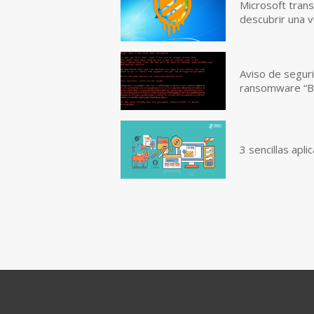
Microsoft tran
descubrir una 
Aviso de segur
ransomware “B
3 sencillas apl