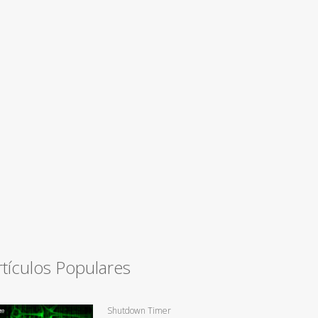
rtículos Populares
Shutdown Timer