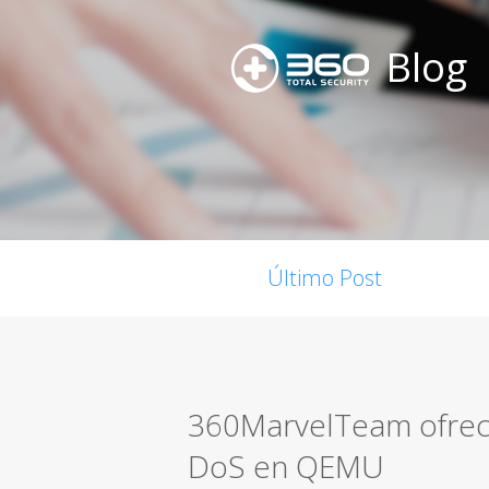
Blog
Último Post
360MarvelTeam ofrece
DoS en QEMU