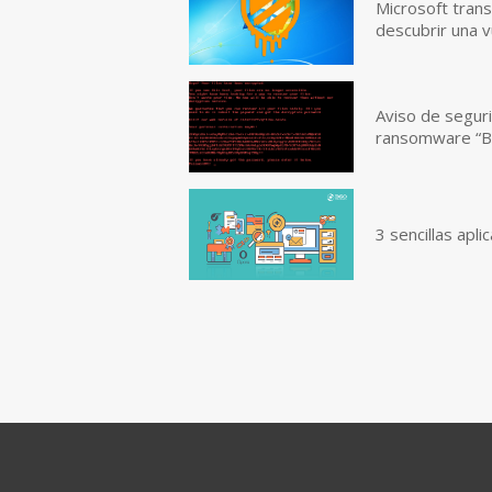
Microsoft tran
descubrir una 
Aviso de segur
ransomware “B
3 sencillas apl