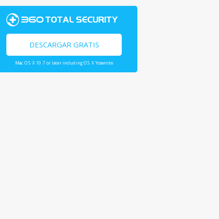
DESCARGAR GRATIS
Mac OS X 10.7 or later including OS X Yosemite