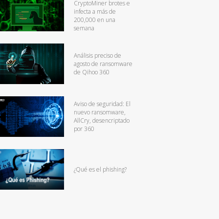
CryptoMiner brotes e
infecta a más de
200,000 en una
semana
Análisis preciso de
agosto de ransomware
de Qihoo 360
Aviso de seguridad: El
nuevo ransomware,
AllCry, desencriptado
por 360
¿Qué es el phishing?