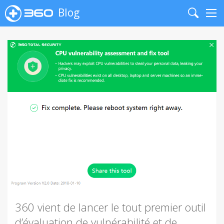
Blog
Search
Me
360 vient de lancer le tout premier outil
d’évaluation de vulnérabilité et de