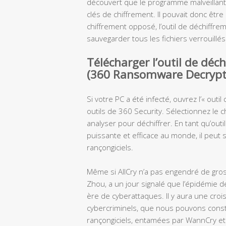
découvert que le programme malveillant 
clés de chiffrement. Il pouvait donc êt
chiffrement opposé, l’outil de déchiffr
sauvegarder tous les fichiers verrouillés
Télécharger l’outil de déc
(360 Ransomware Decrypt
Si votre PC a été infecté, ouvrez l’« outi
outils de 360 Security. Sélectionnez le c
analyser pour déchiffrer. En tant qu’outi
puissante et efficace au monde, il peut
rançongiciels.
Même si AllCry n’a pas engendré de gro
Zhou, a un jour signalé que l’épidémie 
ère de cyberattaques. Il y aura une cro
cybercriminels, que nous pouvons const
rançongiciels, entamées par WannCry et 