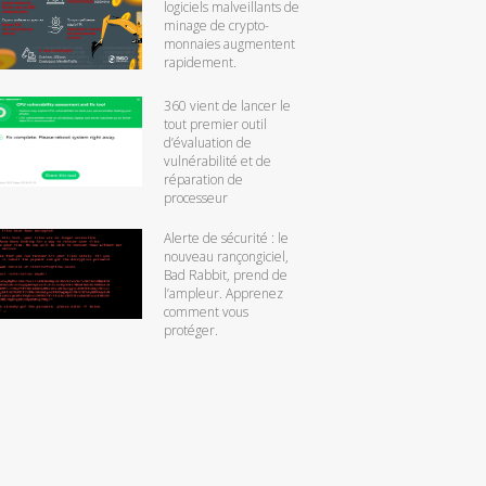
logiciels malveillants de
minage de crypto-
monnaies augmentent
rapidement.
360 vient de lancer le
tout premier outil
d’évaluation de
vulnérabilité et de
réparation de
processeur
Alerte de sécurité : le
nouveau rançongiciel,
Bad Rabbit, prend de
l’ampleur. Apprenez
comment vous
protéger.