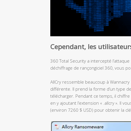
Cependant, les utilisateur
360 Total Security a intercepté l’attaque
déchiffrage de rançongiciel 360, vous pou
AllCry ressemble beaucoup à Wannacry 
différente. Il prend la forme d’un type de
télécharger. Pendant ce temps, il chiffre
en y ajoutant l’extension « .allcry ». Il 
(environ 7260 $ USD) pour obtenir la cl