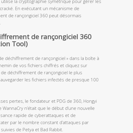
utilise la cryptographie symétrique pour gérer les
re cracké. En exécutant un mécanisme de
ement de rançongiciel 360 peut désormais
.
hiffrement de rançongiciel 360
ion Tool)
l de déchiffrement de rançongiciel » dans la boîte à
hemin de vos fichiers chiffrés et cliquez sur
l de déchiffrement de rançongiciel le plus
 sauvegarder les fichiers infectés de presque 100
sses pertes, le fondateur et PDG de 360, Hongyi
de WannaCry n’était que le début d’une nouvelle
issance rapide de cyberattaques et de
ater par le nombre constant d’attaques par
suivies de Petya et Bad Rabbit.