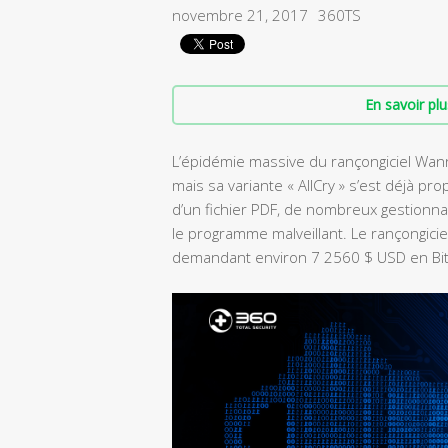
novembre 21, 2017
360TS
En savoir plu
L’épidémie massive du rançongiciel Wann
mais sa variante « AllCry » s’est déjà pr
d’un fichier PDF, de nombreux gestionna
le programme malveillant. Le rançongici
demandant environ 7 2560 $ USD en Bitco