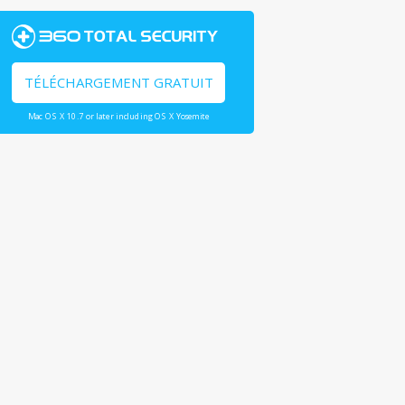
TÉLÉCHARGEMENT GRATUIT
Mac OS X 10.7 or later including OS X Yosemite