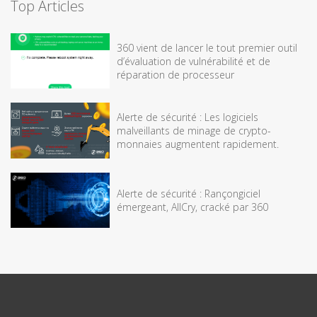
Top Articles
360 vient de lancer le tout premier outil
d’évaluation de vulnérabilité et de
réparation de processeur
Alerte de sécurité : Les logiciels
malveillants de minage de crypto-
monnaies augmentent rapidement.
Alerte de sécurité : Rançongiciel
émergeant, AllCry, cracké par 360