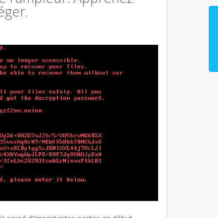
éger.
jà causé d’importantes pertes en début