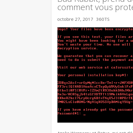
comment vous prot
octobre 27, 2017
360TS
Après Wannacry et Petya, qui ont dé