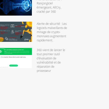
Rançongiciel
émergeant, AllCry,
cracké par 360
Alerte de sécurité : Les
logiciels malveillants de
minage de crypto-
monnaies augmentent
rapidement.
360 vient de lancer le
tout premier outil
d’évaluation de
vulnérabilité et de
réparation de
processeur