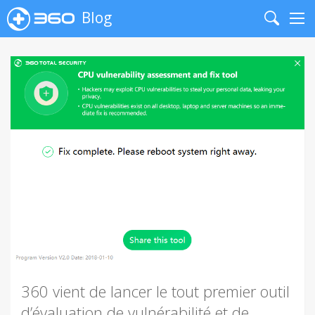
Blog
Search
Me
360 vient de lancer le tout premier outil
d’évaluation de vulnérabilité et de