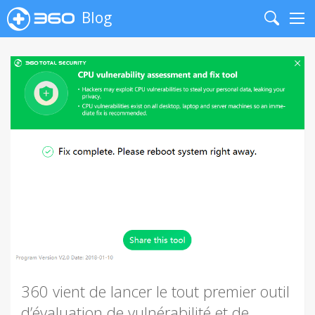
Blog
Search
Me
360 vient de lancer le tout premier outil
d’évaluation de vulnérabilité et de