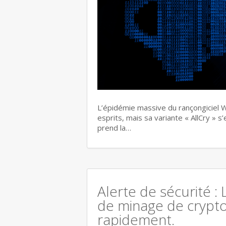
L’épidémie massive du rançongiciel W
esprits, mais sa variante « AllCry » 
prend la…
Alerte de sécurité : 
de minage de crypt
rapidement.