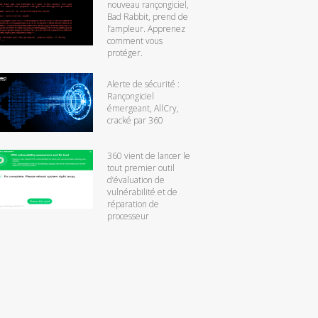
nouveau rançongiciel,
Bad Rabbit, prend de
l’ampleur. Apprenez
comment vous
protéger.
Alerte de sécurité :
Rançongiciel
émergeant, AllCry,
cracké par 360
360 vient de lancer le
tout premier outil
d’évaluation de
vulnérabilité et de
réparation de
processeur