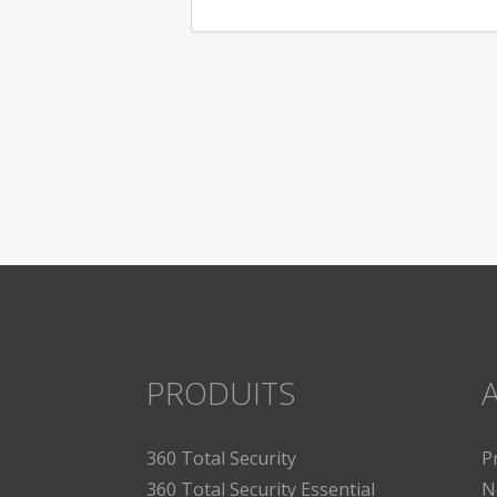
PRODUITS
A
360 Total Security
P
360 Total Security Essential
N