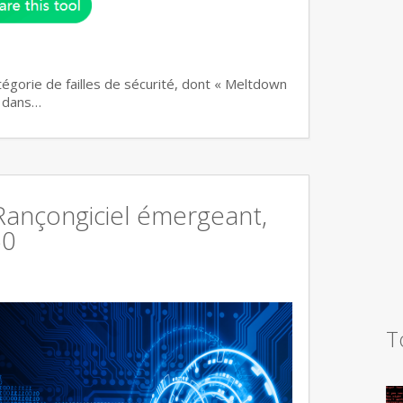
atégorie de failles de sécurité, dont « Meltdown
n dans…
 Rançongiciel émergeant,
60
T