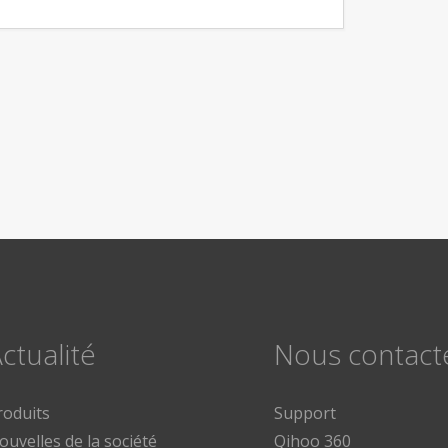
ctualité
Nous contact
roduits
Support
ouvelles de la société
Qihoo 360