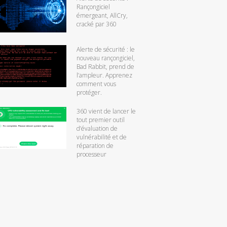
Rançongiciel
émergeant, AllCry,
cracké par 360
Alerte de sécurité : le
nouveau rançongiciel,
Bad Rabbit, prend de
l’ampleur. Apprenez
comment vous
protéger.
360 vient de lancer le
tout premier outil
d’évaluation de
vulnérabilité et de
réparation de
processeur