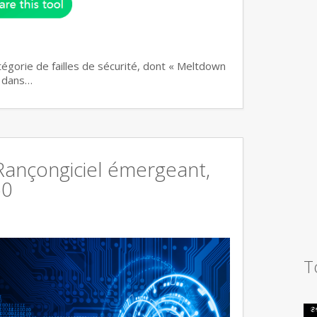
atégorie de failles de sécurité, dont « Meltdown
n dans…
 Rançongiciel émergeant,
60
T