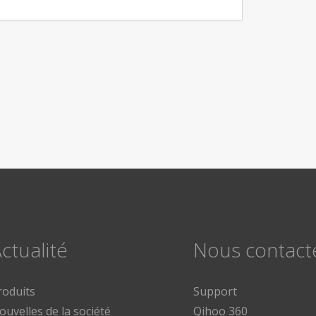
ctualité
Nous contact
roduits
Support
ouvelles de la société
Qihoo 360