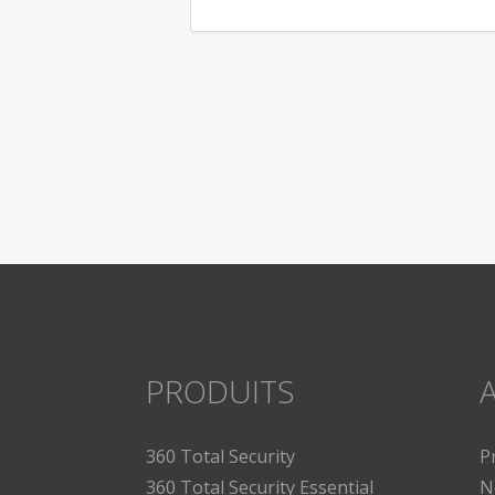
PRODUITS
A
360 Total Security
P
360 Total Security Essential
N