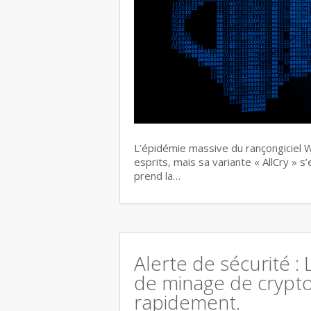
L’épidémie massive du rançongiciel W
esprits, mais sa variante « AllCry » 
prend la…
Alerte de sécurité : 
de minage de crypt
rapidement.