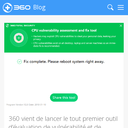
Blog
Search
Me
360 vient de lancer le tout premier outil
d’évaluation de vulnérabilité et de