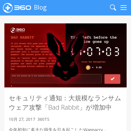
Blog
Search
Me
セキュリティ通知：大規模なランサム
ウェア攻撃「Bad Rabbit」が増加中
10月 27, 2017
360TS
今年初旬に多大な損失を引き起こしたWannacry…