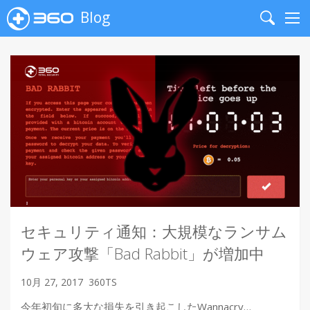
Blog
Search
Me
セキュリティ通知：大規模なランサム
ウェア攻撃「Bad Rabbit」が増加中
10月 27, 2017
360TS
今年初旬に多大な損失を引き起こしたWannacry…