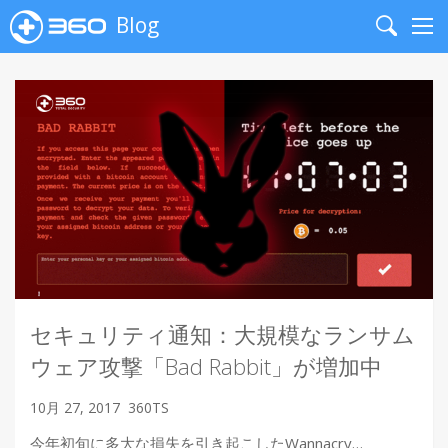
Blog
Search
Me
セキュリティ通知：大規模なランサム
ウェア攻撃「Bad Rabbit」が増加中
10月 27, 2017
360TS
今年初旬に多大な損失を引き起こしたWannacry…