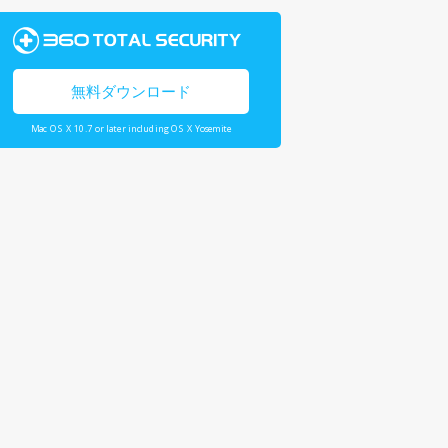
無料ダウンロード
Mac OS X 10.7 or later including OS X Yosemite