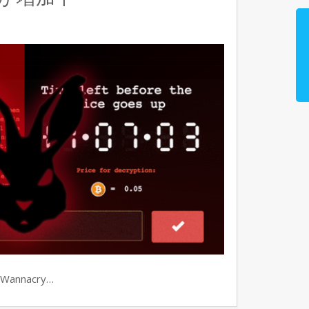
nnacry…