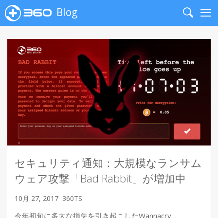
Blog
Search
Me
セキュリティ通知：大規模なランサム
ウェア攻撃「Bad Rabbit」が増加中
10月 27, 2017
360TS
今年初旬に多大な損失を引き起こしたWannacry…