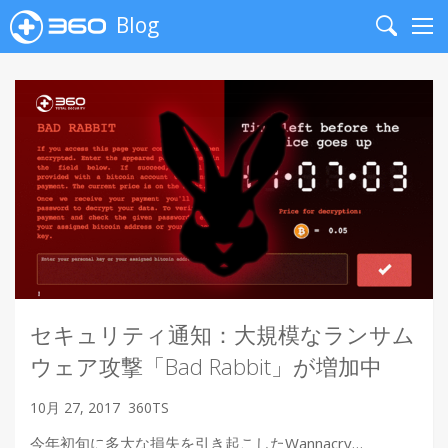
Blog
Search
Me
セキュリティ通知：大規模なランサム
ウェア攻撃「Bad Rabbit」が増加中
10月 27, 2017
360TS
今年初旬に多大な損失を引き起こしたWannacry…