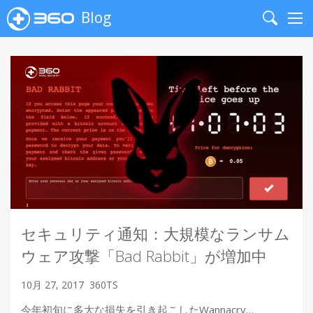
Blog
Search
Me
セキュリティ通知：大規模なランサム
ウェア攻撃「Bad Rabbit」が増加中
10月 27, 2017
360TS
今年初旬に多大な損失を引き起こしたWannacry…