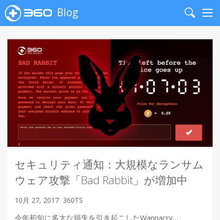
Blog
Search
Me
セキュリティ通知：大規模なランサム
ウェア攻撃「Bad Rabbit」が増加中
10月 27, 2017
360TS
今年初旬に多大な損失を引き起こしたWannacry…