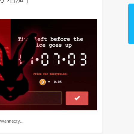
nnacry…