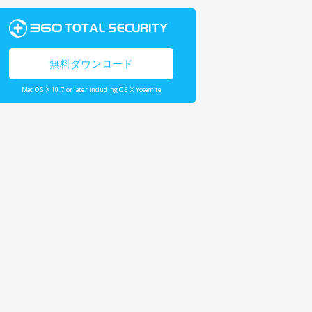
無料ダウンロード
Mac OS X 10.7 or later including OS X Yosemite