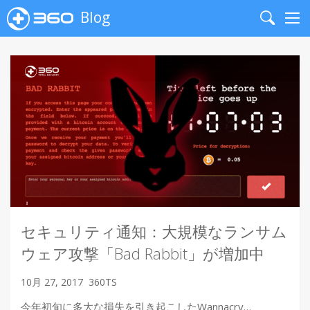
Blog
Search
Me
セキュリティ通知：大規模なランサム
ウェア攻撃「Bad Rabbit」が増加中
10月 27, 2017
360TS
今年初旬に多大な損失を引き起こしたWannacry…