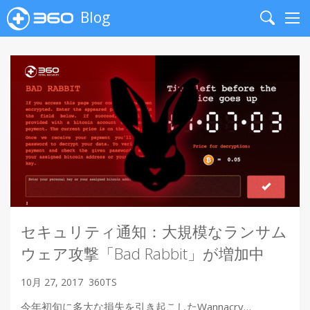
Blog
Search
Me
セキュリティ通知：大規模なランサム
ウェア攻撃「Bad Rabbit」が増加中
10月 27, 2017
360TS
今年初旬に多大な損失を引き起こしたWannacry…