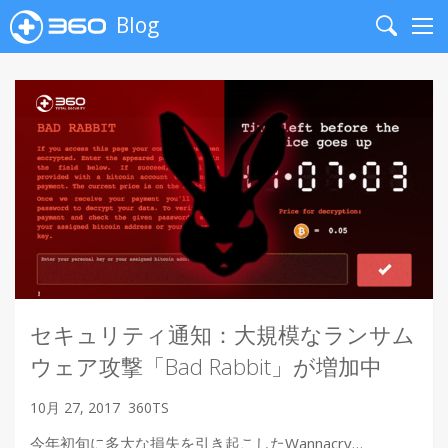
Blog
Search
Me
セキュリティ通知：大規模なランサム
ウェア攻撃「Bad Rabbit」が増加中
10月 27, 2017
360TS
今年初旬に多大な損失を引き起こしたWannacry…