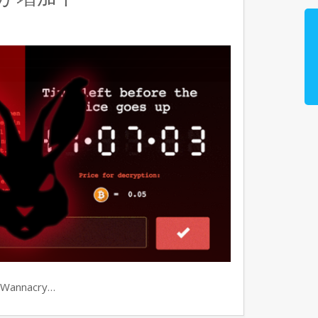
nnacry…