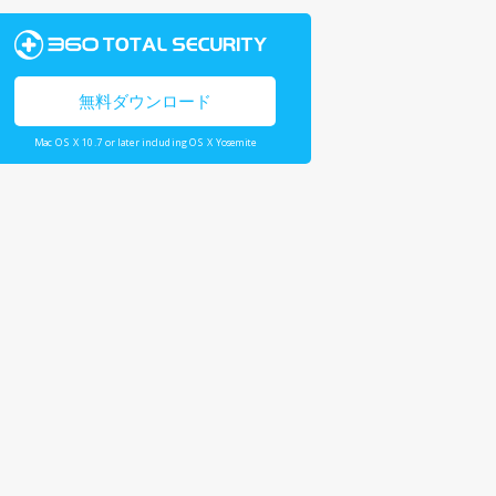
無料ダウンロード
Mac OS X 10.7 or later including OS X Yosemite