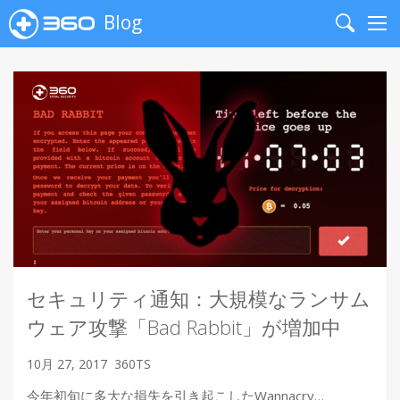
Blog
Search
Me
セキュリティ通知：大規模なランサム
ウェア攻撃「Bad Rabbit」が増加中
10月 27, 2017
360TS
今年初旬に多大な損失を引き起こしたWannacry…