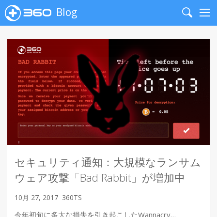
Blog
Search
Me
セキュリティ通知：大規模なランサム
ウェア攻撃「Bad Rabbit」が増加中
10月 27, 2017
360TS
今年初旬に多大な損失を引き起こしたWannacry…