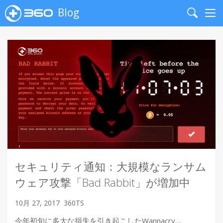
Blog
Search
Me
セキュリティ通知：大規模なランサム
ウェア攻撃「Bad Rabbit」が増加中
10月 27, 2017
360TS
今年初旬に多大な損失を引き起こしたWannacry…