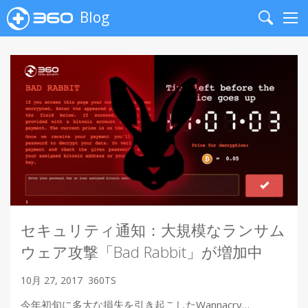
Blog
Search
Me
セキュリティ通知：大規模なランサム
ウェア攻撃「Bad Rabbit」が増加中
10月 27, 2017
360TS
今年初旬に多大な損失を引き起こしたWannacry…