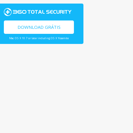
DOWNLOAD GRÁTIS
Mac OS X 10.7 or later including OS X Yosemite