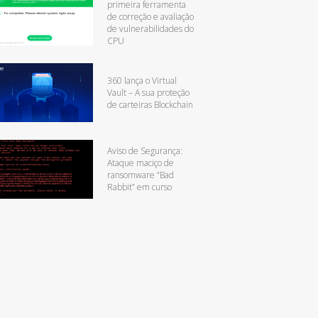
primeira ferramenta
de correção e avaliação
de vulnerabilidades do
CPU
360 lança o Virtual
Vault – A sua proteção
de carteiras Blockchain
Aviso de Segurança:
Ataque maciço de
ransomware “Bad
Rabbit” em curso