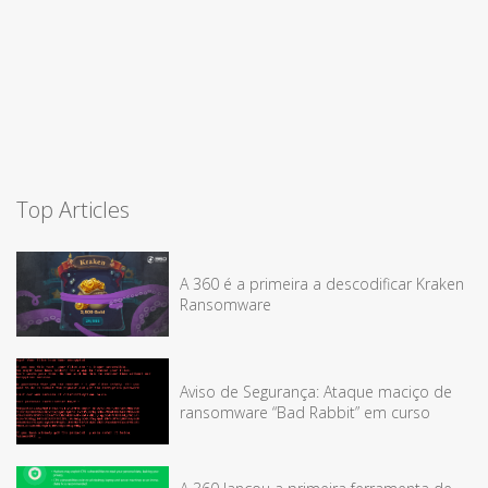
Top Articles
A 360 é a primeira a descodificar Kraken
Ransomware
Aviso de Segurança: Ataque maciço de
ransomware “Bad Rabbit” em curso