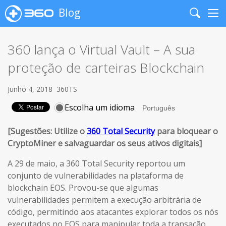
Blog
Search
Me
360 lança o Virtual Vault – A sua
proteção de carteiras Blockchain
Junho 4, 2018
360TS
Escolha um idioma
[Sugestões: Utilize o
360 Total Security
para bloquear o
CryptoMiner e salvaguardar os seus ativos digitais]
A 29 de maio, a 360 Total Security reportou um
conjunto de vulnerabilidades na plataforma de
blockchain EOS. Provou-se que algumas
vulnerabilidades permitem a execução arbitrária de
código, permitindo aos atacantes explorar todos os nós
executados no EOS para manipular toda a transação.