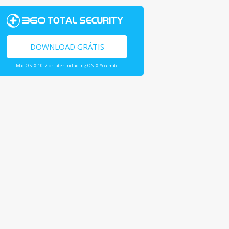
DOWNLOAD GRÁTIS
Mac OS X 10.7 or later including OS X Yosemite