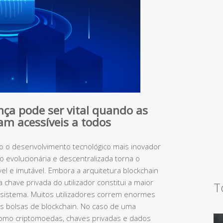
ça pode ser vital quando as
nam acessíveis a todos
o o desenvolvimento tecnológico mais inovador
o evolucionária e descentralizada torna o
l e imutável. Embora a arquitetura blockchain
 chave privada do utilizador constitui a maior
T
 sistema. Muitos utilizadores correm enormes
s bolsas de blockchain. No caso de uma
 como criptomoedas, chaves privadas e dados