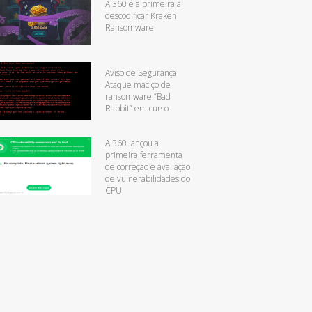
A 360 é a primeira a
descodificar Kraken
Ransomware
Aviso de Segurança:
Ataque maciço de
ransomware “Bad
Rabbit” em curso
A 360 lançou a
primeira ferramenta
de correção e avaliação
de vulnerabilidades do
CPU