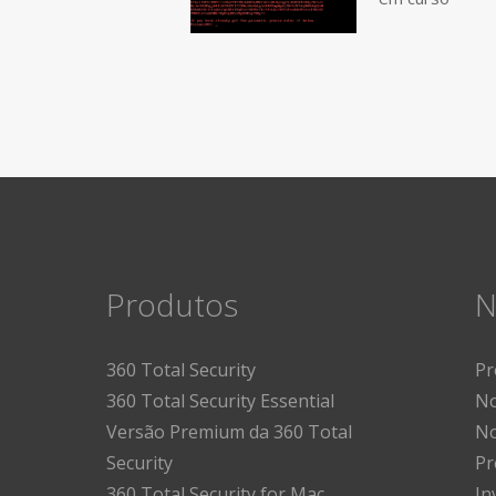
Produtos
N
360 Total Security
Pr
360 Total Security Essential
No
Versão Premium da 360 Total
No
Security
Pr
360 Total Security for Mac
In