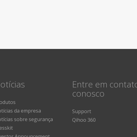
otícias
Entre em contat
conosco
odutos
tícias da empresa
Support
tícias sobre segurança
Qihoo 360
esskit
vestor Announcement