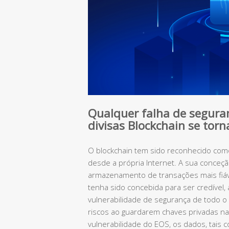
Qualquer falha de seguran
divisas Blockchain se tor
O blockchain tem sido reconhecido com
desde a própria Internet. A sua conceçã
armazenamento de transações mais fiáve
tenha sido concebida para ser credível, a
vulnerabilidade de segurança de todo o
riscos ao guardarem chaves privadas na
vulnerabilidade do EOS, os dados, tais