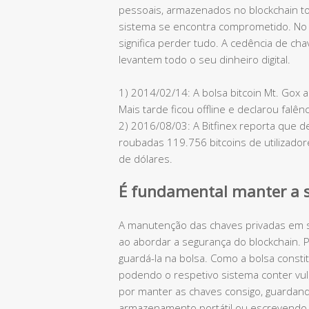
pessoais, armazenados no blockchain to
sistema se encontra comprometido. No 
significa perder tudo. A cedência de c
levantem todo o seu dinheiro digital.
1) 2014/02/14: A bolsa bitcoin Mt. Gox 
Mais tarde ficou offline e declarou falênc
2) 2016/08/03: A Bitfinex reporta que d
roubadas 119.756 bitcoins de utilizador
de dólares.
É fundamental manter a s
A manutenção das chaves privadas em s
ao abordar a segurança do blockchain. 
guardá-la na bolsa. Como a bolsa consti
podendo o respetivo sistema conter vuln
por manter as chaves consigo, guardand
armazenamento portátil ou escrevendo-