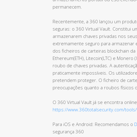
permanecem.
Recentemente, a 360 lançou um produto
seguras: o 360 Virtual Vault. Constitui 
armazenarem chaves privadas nos seus P
extremamente seguro para armazenar e 
dos ficheiros de carteiras blockchain da
Ethereum(ETH), Litecoin(LTC) e Monero 
roubo de chaves privadas. A autenticaç
praticamente impossíveis. Os utilizador
pretendem proteger. O ficheiro de car
preocupações quanto a roubos físicos ou
O 360 Virtual Vault já se encontra online
https://www.360totalsecurity.com/tools/v
Para iOS e Android: Recomendamos o
D
segurança 360