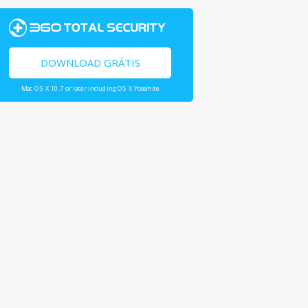
DOWNLOAD GRÁTIS
Mac OS X 10.7 or later including OS X Yosemite