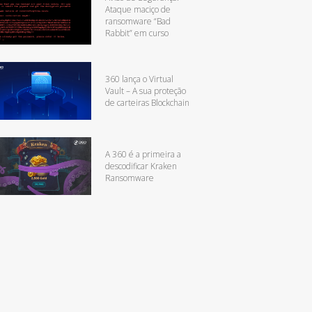
Ataque maciço de
ransomware “Bad
Rabbit” em curso
360 lança o Virtual
Vault – A sua proteção
de carteiras Blockchain
A 360 é a primeira a
descodificar Kraken
Ransomware