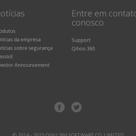
otícias
Entre em contat
conosco
odutos
tícias da empresa
Support
tícias sobre segurança
Qihoo 360
esskit
vestor Announcement
© 2014 - 2023 QIHU 360 SOFTWARE CO. LIMITED