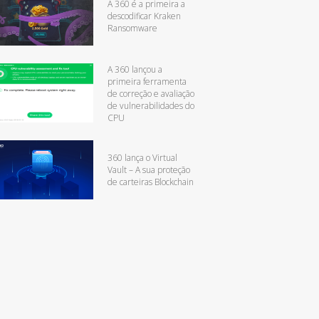
A 360 é a primeira a
descodificar Kraken
Ransomware
A 360 lançou a
primeira ferramenta
de correção e avaliação
de vulnerabilidades do
CPU
360 lança o Virtual
Vault – A sua proteção
de carteiras Blockchain