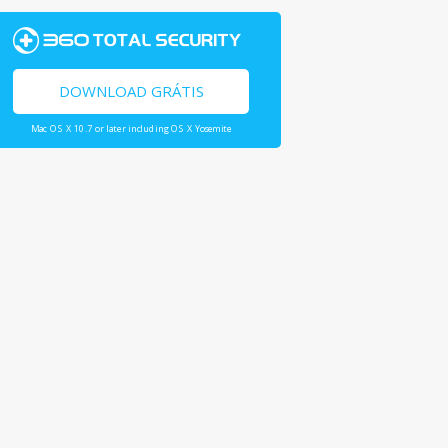
DOWNLOAD GRÁTIS
Mac OS X 10.7 or later including OS X Yosemite