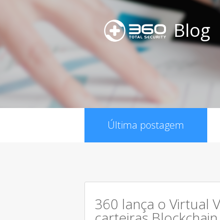
Blog
Última postagem
360 lança o Virtual 
carteiras Blockchain