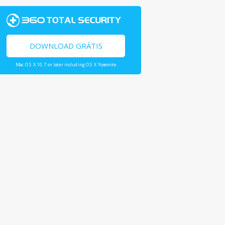
DOWNLOAD GRÁTIS
Mac OS X 10.7 or later including OS X Yosemite