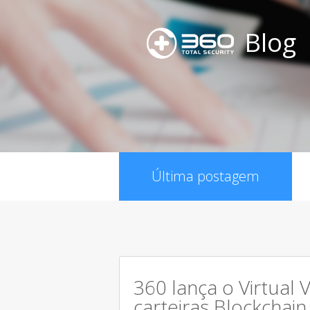
Blog
Última postagem
360 lança o Virtual 
carteiras Blockchain