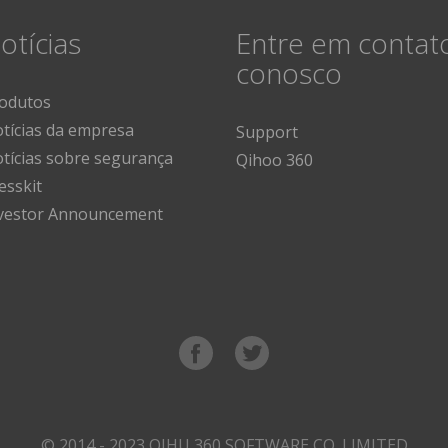
otícias
Entre em contat
conosco
odutos
tícias da empresa
Support
tícias sobre segurança
Qihoo 360
esskit
vestor Announcement
© 2014 - 2023 QIHU 360 SOFTWARE CO. LIMITED