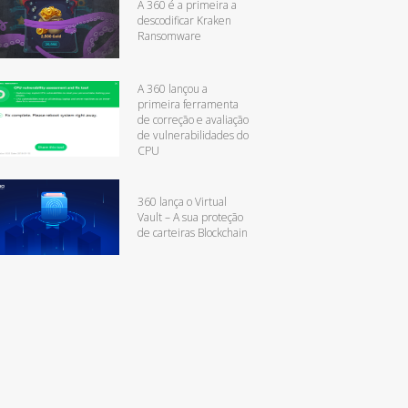
A 360 é a primeira a
descodificar Kraken
Ransomware
A 360 lançou a
primeira ferramenta
de correção e avaliação
de vulnerabilidades do
CPU
360 lança o Virtual
Vault – A sua proteção
de carteiras Blockchain