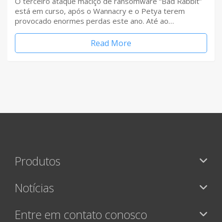
O terceiro ataque maciço de ransomware “Bad Rabbit”
está em curso, após o Wannacry e o Petya terem
provocado enormes perdas este ano. Até ao…
Read More
Produtos
Notícias
Entre em contato conosco