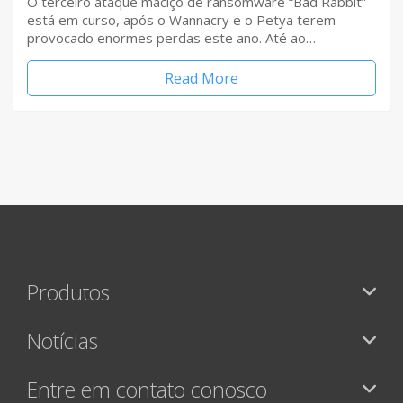
O terceiro ataque maciço de ransomware “Bad Rabbit”
está em curso, após o Wannacry e o Petya terem
provocado enormes perdas este ano. Até ao…
Read More
Produtos
Notícias
Entre em contato conosco