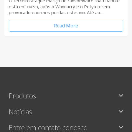
O terceiro ataque maciço de ransomware “Bad Rabbit”
está em curso, após o Wannacry e o Petya terem
provocado enormes perdas este ano. Até ao…
Read More
Produtos
Notícias
Entre em contato conosco