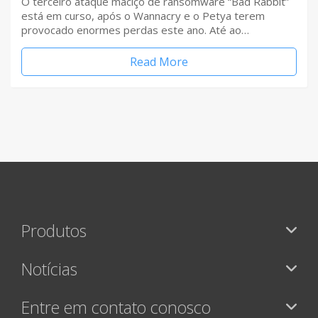
O terceiro ataque maciço de ransomware “Bad Rabbit”
está em curso, após o Wannacry e o Petya terem
provocado enormes perdas este ano. Até ao…
Read More
Produtos
Notícias
Entre em contato conosco