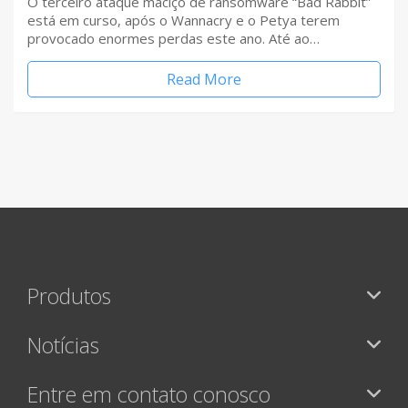
O terceiro ataque maciço de ransomware “Bad Rabbit”
está em curso, após o Wannacry e o Petya terem
provocado enormes perdas este ano. Até ao…
Read More
Produtos
Notícias
Entre em contato conosco