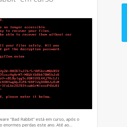
ware “Bad Rabbit” está em curso, após o
o enormes perdas este ano. Até ao…