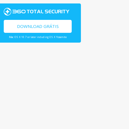
DOWNLOAD GRÁTIS
Mac OS X 10.7 or later including OS X Yosemite