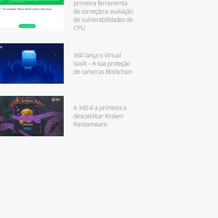
primeira ferramenta
de correção e avaliação
de vulnerabilidades do
CPU
360 lança o Virtual
Vault – A sua proteção
de carteiras Blockchain
A 360 é a primeira a
descodificar Kraken
Ransomware