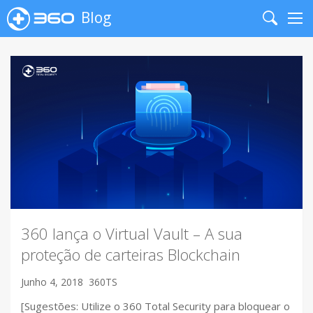
Blog
Search
Me
360 lança o Virtual Vault – A sua
proteção de carteiras Blockchain
Junho 4, 2018
360TS
[Sugestões: Utilize o 360 Total Security para bloquear o