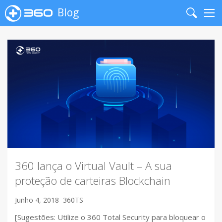
Blog
Search
Me
360 lança o Virtual Vault – A sua
proteção de carteiras Blockchain
Junho 4, 2018
360TS
[Sugestões: Utilize o 360 Total Security para bloquear o